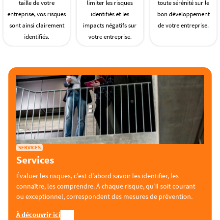
taille de votre
limiter les risques
toute sérénité sur le
entreprise, vos risques
identifiés et les
bon développement
sont ainsi clairement
impacts négatifs sur
de votre entreprise.
identifiés.
votre entreprise.
SERVICES
Services
Évaluer les risques, c’est d’abord savoir les identifier, les
connaître, les comprendre. À chaque risque, qu’il soit courant
ou exceptionnel, correspondent des mesures de prévention.
À découvrir ici