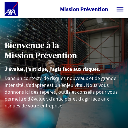
Skip to Main Content
Mission Prévention
Accueil - AXA FR Prevention
Bienvenue à la
Mission Prévention
J’évalue, j’anticipe, j’agis face aux risques.
Dans un contexte de risques nouveaux et de grande
intensité, s’adapter est un enjeu vital. Nous vous
donnons ici des repères, outils et conseils pour vous
permettre d’évaluer, d’anticiper et d’agir face aux
risques de votre entreprise.