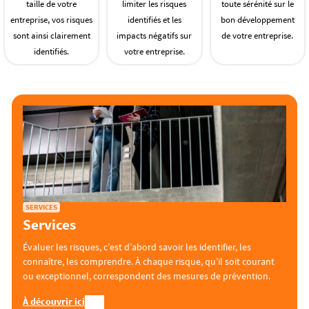
taille de votre
limiter les risques
toute sérénité sur le
entreprise, vos risques
identifiés et les
bon développement
sont ainsi clairement
impacts négatifs sur
de votre entreprise.
identifiés.
votre entreprise.
SERVICES
Services
Évaluer les risques, c’est d’abord savoir les identifier, les
connaître, les comprendre. À chaque risque, qu’il soit courant
ou exceptionnel, correspondent des mesures de prévention.
À découvrir ici