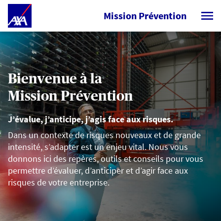
Skip to Main Content
Mission Prévention
Accueil - AXA FR Prevention
Bienvenue à la
Mission Prévention
J’évalue, j’anticipe, j’agis face aux risques.
Dans un contexte de risques nouveaux et de grande
intensité, s’adapter est un enjeu vital. Nous vous
donnons ici des repères, outils et conseils pour vous
permettre d’évaluer, d’anticiper et d’agir face aux
risques de votre entreprise.